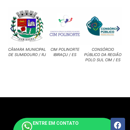
CÂMARA MUNICIPAL
CIM POLINORTE
CONSÓRCIO
DE SUMIDOURO / RJ
IBIRAÇU / ES
PÚBLICO DA REGIÃO
M
POLO SUL CIM / ES
D
L
ENTRE EM CONTATO